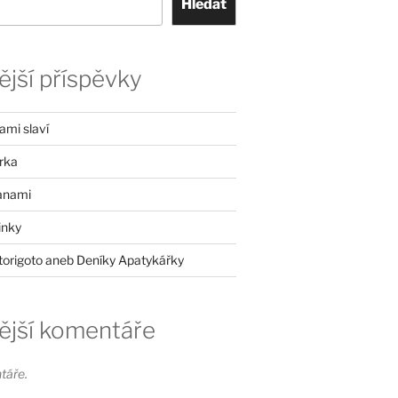
Hledat
jší příspěvky
mi slaví
rka
anami
inky
itorigoto aneb Deníky Apatykářky
ější komentáře
táře.