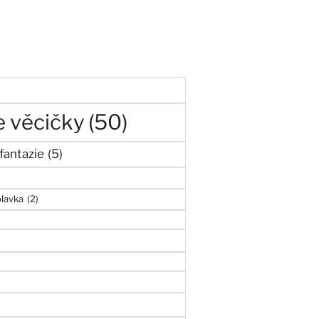
)
 věcičky
(50)
fantazie
(5)
olavka
(2)