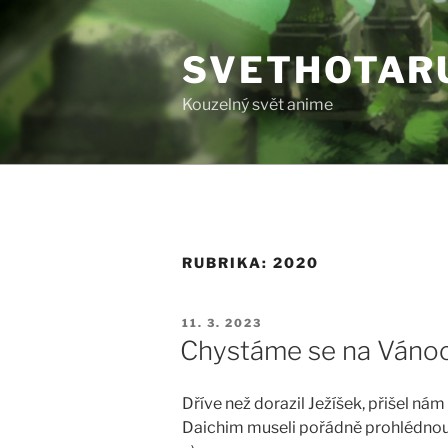
Přejít
k
SVETHOTAR
obsahu
webu
Kouzelný svět anime
RUBRIKA:
2020
PUBLIKOVÁNO
11. 3. 2023
Chystáme se na Váno
Dříve než dorazil Ježíšek, přišel nám
Daichim museli pořádně prohlédnou