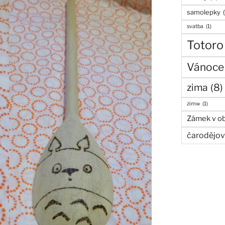
samolepky
svatba
(1)
Totoro
Vánoce
zima
(8)
zimw
(1)
Zámek v ob
čarodějov