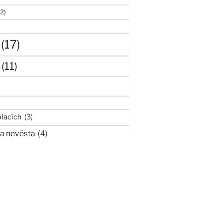
(2)
(17)
(11)
lacích
(3)
a nevěsta
(4)