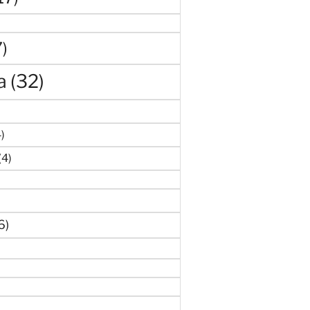
7)
a
(32)
)
4)
(4)
6)