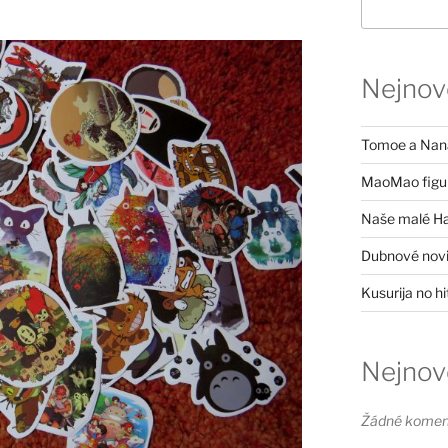
Nejnově
Tomoe a Nana
MaoMao figu
Naše malé H
Dubnové nov
Kusurija no h
Nejnov
Žádné komen