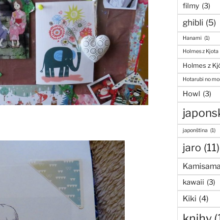
filmy
(3)
ghibli
(5)
Hanami
(1)
Holmes z Kjota
Holmes z Kj
Hotarubi no mor
Howl
(3)
japons
japonština
(1)
jaro
(11)
Kamisama
kawaii
(3)
Kiki
(4)
knihy
(