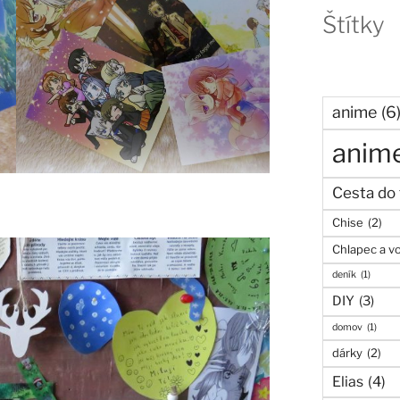
Štítky
anime
(6
anime
Cesta do 
Chise
(2)
Chlapec a v
deník
(1)
DIY
(3)
domov
(1)
dárky
(2)
Elias
(4)