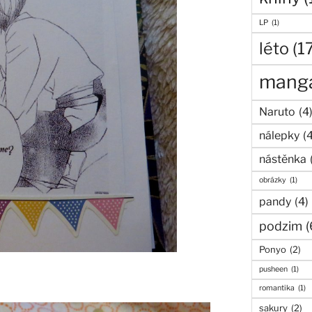
LP
(1)
léto
(1
mang
Naruto
(4
nálepky
(
nástěnka
obrázky
(1)
pandy
(4)
podzim
(
Ponyo
(2)
pusheen
(1)
romantika
(1)
sakury
(2)