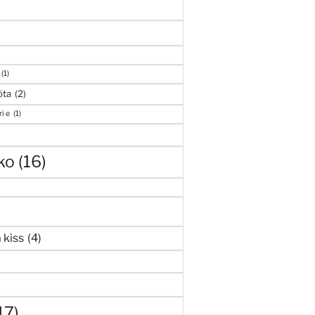
(1)
óta
(2)
i e
(1)
ko
(16)
 kiss
(4)
17)