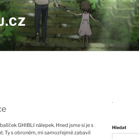
U.CZ
.
ce
 balíček GHIBLI nálepek. Hned jsme si je s
Hledat
t. Ty s obroněm, mi samozřejmě zabavil