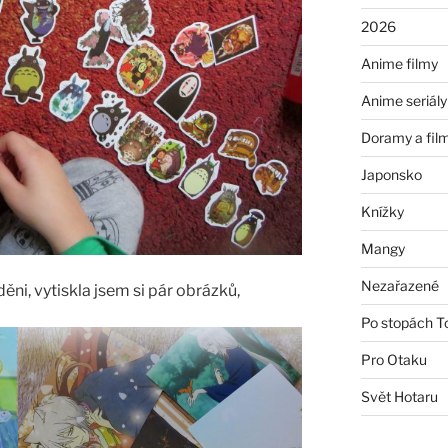
2026
Anime filmy
Anime seriály
Doramy a fil
Japonsko
Knížky
Mangy
Nezařazené
ěni, vytiskla jsem si pár obrázků,
Po stopách T
Pro Otaku
Svět Hotaru