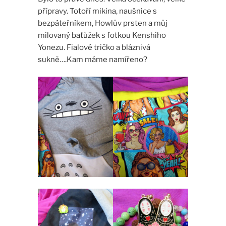
přípravy. Totoří mikina, naušnice s
bezpáteřníkem, Howlův prsten a můj
milovaný baťůžek s fotkou Kenshiho
Yonezu. Fialové tričko a bláznivá
sukně….Kam máme namířeno?