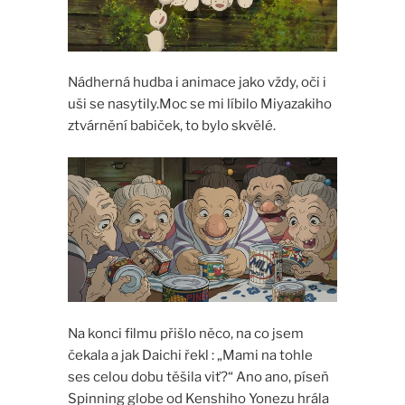
Nádherná hudba i animace jako vždy, oči i
uši se nasytily.Moc se mi líbilo Miyazakiho
ztvárnění babiček, to bylo skvělé.
Na konci filmu přišlo něco, na co jsem
čekala a jak Daichi řekl : „Mami na tohle
ses celou dobu těšila viť?“ Ano ano, píseň
Spinning globe od Kenshiho Yonezu hrála