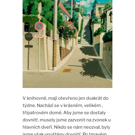
V knihovně, mají otevřeno jen dvakrát do
týdne. Nachází se v krásném, velikém ,
třípatrovém domě. Aby jsme se dostaly
dovnitř, musely jsme zazvonit na zvonek u
hlavních dveří. Nikdo se nám neozval, byly
jsme však vpuštěny dovnitř. Po tmavém