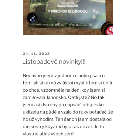
PUBLIKOVÁNO
24. 11. 2023
Listopadové novinky!!!
Nedávno jsem v jednom článku psala o
tom jak si ta má zvláštní mysl, která si dělá
co chce, vzpomněla na den, kdy jsem si
zamilovala Japonsko. Četli jste? No tak
jsem asi dva dny po napsání příspěvku
uklízela na půdě a vzala do ruky pořadač, že
ho už vyhodím. Ten šanon jsem dostala od
mé sestry když mi bylo tak devět. Je to
vlastně atlas všech zemí.