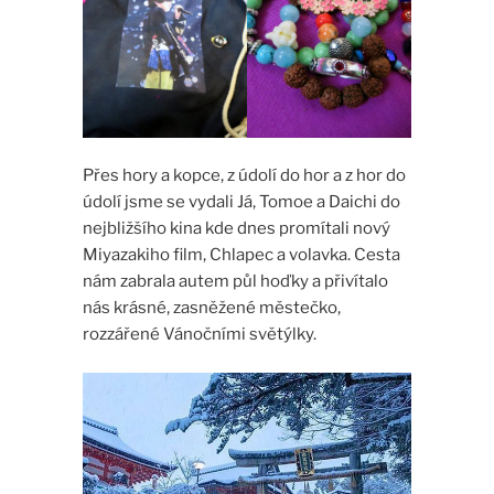
Přes hory a kopce, z údolí do hor a z hor do
údolí jsme se vydali Já, Tomoe a Daichi do
nejbližšího kina kde dnes promítali nový
Miyazakiho film, Chlapec a volavka. Cesta
nám zabrala autem půl hoďky a přivítalo
nás krásné, zasněžené městečko,
rozzářené Vánočními světýlky.