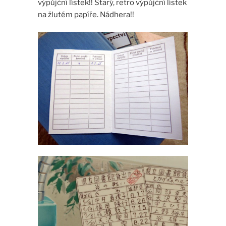
výpůjční lístek!! Starý, retro výpůjční lístek
na žlutém papíře. Nádhera!!