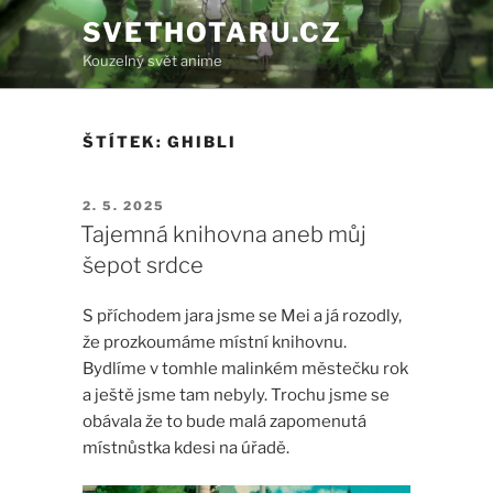
Přejít
SVETHOTARU.CZ
k
Kouzelný svět anime
obsahu
webu
ŠTÍTEK:
GHIBLI
PUBLIKOVÁNO
2. 5. 2025
Tajemná knihovna aneb můj
šepot srdce
S příchodem jara jsme se Mei a já rozodly,
že prozkoumáme místní knihovnu.
Bydlíme v tomhle malinkém městečku rok
a ještě jsme tam nebyly. Trochu jsme se
obávala že to bude malá zapomenutá
místnůstka kdesi na úřadě.