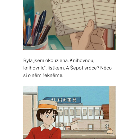
Byla jsem okouzlena. Knihovnou,
knihovnicí, lístkem. A Šepot srdce? Něco
si o něm řekněme.