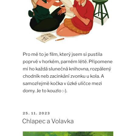
Pro mě to je film, který jsem si pustila
poprvé v horkém, parném létě. Připomene
mi ho každá slunečná knihovna, rozpálený
chodník neb zacinkání zvonku u kola. A
samozřejmě kočka v úzké uličce mezi
domy. Je to kouzlo :-).
PUBLIKOVÁNO
25. 11. 2023
Chlapec a Volavka