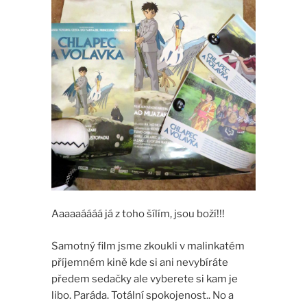
Aaaaaáááá já z toho šílím, jsou boží!!!
Samotný film jsme zkoukli v malinkatém
příjemném kině kde si ani nevybíráte
předem sedačky ale vyberete si kam je
libo. Paráda. Totální spokojenost.. No a