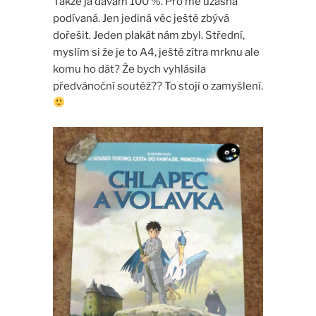
Takže já dávám 100 %. Pro mě úžasná
podívaná. Jen jediná věc ještě zbývá
dořešit. Jeden plakát nám zbyl. Střední,
myslím si že je to A4, ještě zítra mrknu ale
komu ho dát? Že bych vyhlásila
předvánoční soutěž?? To stojí o zamyšlení.