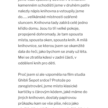
kamenném schodišti jsme v druhém patře
nalezly nápis knihovna a vstoupily jsme
do……velikánské místnosti ozářené
sluncem. Knihovna tady zabírá celé jedno
křídlo domu. Jsou to tři velké pokoje,
propojené dohromady. Je tam spousta
místa, spousta oken, spousta knih. A milá
knihovnice, se kterou jsem se okamžitě
dala do řeči, jako bychom se znaly už léta.
Mei se ztratila kdesi v zadní části, v
oddělení knih pro děti.
Proč jsem si ale vzpoměla na film studia
Ghibli Šepot srdce? Protože po
zaregistrování, jsme místo klasické
kartičky s čárovým kódem, jaké máme do
jiných knihoven, dostaly papírovou
průkazku kam se vše píše, něco jako