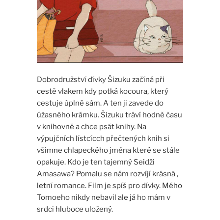
Dobrodružství dívky Šizuku začíná při
cestě vlakem kdy potká kocoura, který
cestuje úplně sám. A ten ji zavede do
úžasného krámku. Šizuku tráví hodně času
v knihovně a chce psát knihy. Na
výpujčních lístcícch přečtených knih si
všimne chlapeckého jména které se stále
opakuje. Kdo je ten tajemný Seidži
Amasawa? Pomalu se nám rozvíjí krásná ,
letní romance. Film je spíš pro dívky. Mého
Tomoeho nikdy nebavil ale já ho mám v
srdci hluboce uložený.