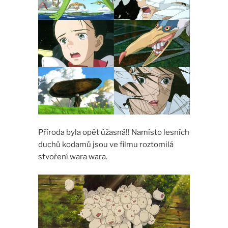
Příroda byla opět úžasná!! Namísto lesních
duchů kodamů jsou ve filmu roztomilá
stvoření wara wara.