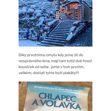
Díky prvotnímu omylu kdy jsme šli do
nesprávného kina, mají tam totiž dvě hned
kousíček od sebe , jsme v tom prvním,
velkém, dostali tyhle boží plakáty!!!