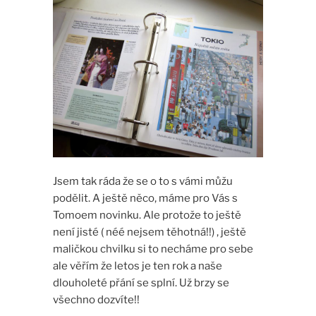
Jsem tak ráda že se o to s vámi můžu
podělit. A ještě něco, máme pro Vás s
Tomoem novinku. Ale protože to ještě
není jisté ( néé nejsem těhotná!!) , ještě
maličkou chvilku si to necháme pro sebe
ale věřím že letos je ten rok a naše
dlouholeté přání se splní. Už brzy se
všechno dozvíte!!