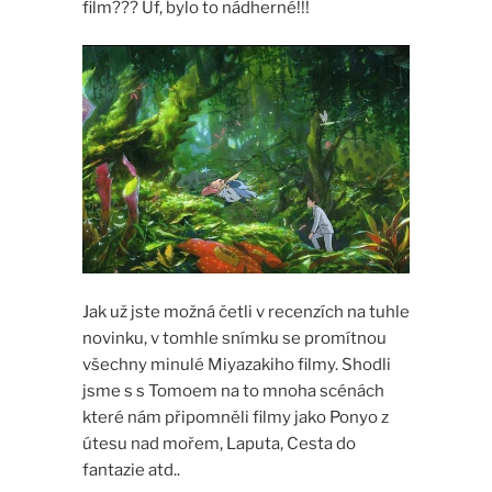
film??? Uf, bylo to nádherné!!!
Jak už jste možná četli v recenzích na tuhle
novinku, v tomhle snímku se promítnou
všechny minulé Miyazakiho filmy. Shodli
jsme s s Tomoem na to mnoha scénách
které nám připomněli filmy jako Ponyo z
útesu nad mořem, Laputa, Cesta do
fantazie atd..