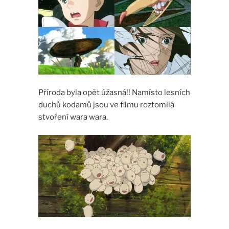
Příroda byla opět úžasná!! Namísto lesních
duchů kodamů jsou ve filmu roztomilá
stvoření wara wara.