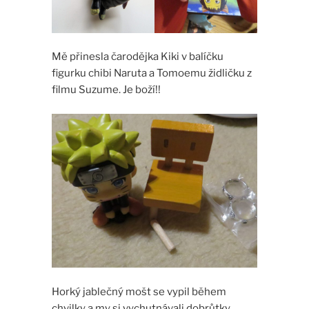
Mě přinesla čarodějka Kiki v balíčku
figurku chibi Naruta a Tomoemu židličku z
filmu Suzume. Je boží!!
Horký jablečný mošt se vypil během
chvilky a my si vychutnávali dobrůtky .