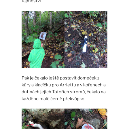
tajmeství.
Pak je čekalo ještě postavit domeček z
kůry a klacíčku pro Arriettu a v kořenech a
dutinách jejich Totořích stromů, čekalo na
každého malé černé překvápko.