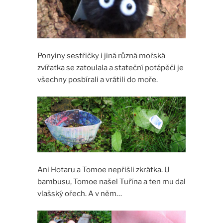
Ponyiny sestřičky i jiná různá mořská
zvířatka se zatoulala a stateční potápěči je
všechny posbírali a vrátili do moře.
Ani Hotaru a Tomoe nepřišli zkrátka. U
bambusu, Tomoe našel Tuřína a ten mu dal
vlašský ořech. A v něm…