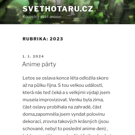
Přejít
SVETHOTARU.CZ
k
Kouzelný svět anime
obsahu
webu
RUBRIKA:
2023
PUBLIKOVÁNO
1. 1. 2024
Anime párty
Letos se oslava konce léta odložila skoro
až na půlku října. S tou velkou událostí,
která nás teď čeká a s velkými výdaji jsem
musela improvizovat. Venku byla zima,
část oslavy probíhala na zahradě, část
doma,zapomněla jsem vyndat polovinu
dekorací, zrovna takových krásných (jsou
schované, nebyl to poslední anime den) ,