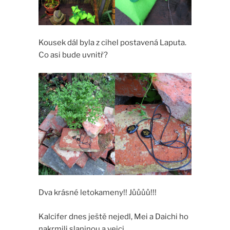
Kousek dál byla z cihel postavená Laputa.
Co asi bude uvnitř?
Dva krásné letokameny!! Jůůůů!!!
Kalcifer dnes ještě nejedl, Mei a Daichi ho
nakrmili slaninou a vejci.