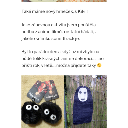
Také máme nový hrneček, s Kiki!!
Jako zábavnou aktivitu jsem pouštěla
hudbu z anime filmů a ostatní hádali, z
jakého snímku soundtrack je.
Byl to parádní den a když už mi zbylo na
půdě tolik krásných anime dekorací……no
příští rok, v létě….možná přijdete taky