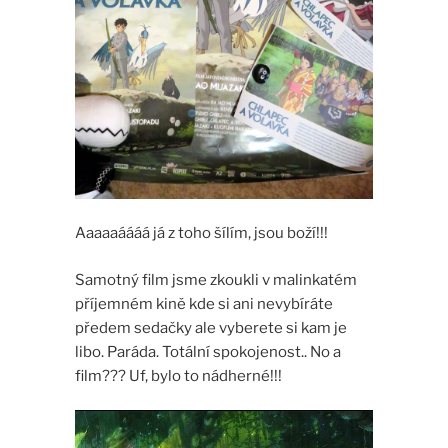
Aaaaaáááá já z toho šílím, jsou boží!!!
Samotný film jsme zkoukli v malinkatém
příjemném kině kde si ani nevybíráte
předem sedačky ale vyberete si kam je
libo. Paráda. Totální spokojenost.. No a
film??? Uf, bylo to nádherné!!!