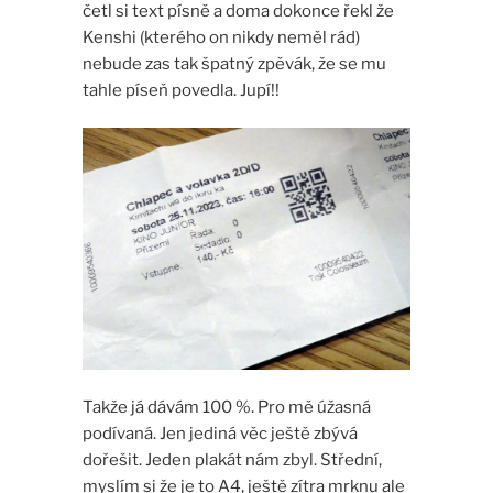
četl si text písně a doma dokonce řekl že
Kenshi (kterého on nikdy neměl rád)
nebude zas tak špatný zpěvák, že se mu
tahle píseň povedla. Jupí!!
Takže já dávám 100 %. Pro mě úžasná
podívaná. Jen jediná věc ještě zbývá
dořešit. Jeden plakát nám zbyl. Střední,
myslím si že je to A4, ještě zítra mrknu ale