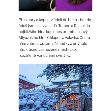
Přes hory a kopce, z údolí do hor a z hor do
údolí jsme se vydali Já, Tomoe a Daichi do
nejbližšího kina kde dnes promítali nový
Miyazakiho film, Chlapec a volavka. Cesta
nám zabrala autem půl hoďky a přivítalo
nás krásné, zasněžené městečko,
rozzářené Vánočními světýlky.