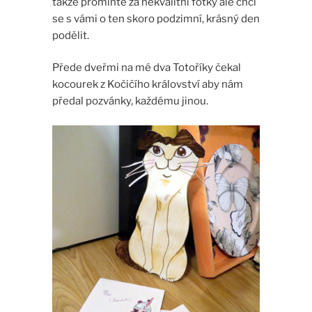
takže promiňte za nekvalitní fotky ale chci
se s vámi o ten skoro podzimní, krásný den
podělit.
Přede dveřmi na mé dva Totoříky čekal
kocourek z Kočičího království aby nám
předal pozvánky, každému jinou.