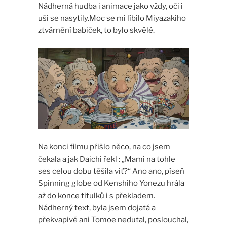
Nádherná hudba i animace jako vždy, oči i
uši se nasytily.Moc se mi líbilo Miyazakiho
ztvárnění babiček, to bylo skvělé.
Na konci filmu přišlo něco, na co jsem
čekala a jak Daichi řekl : „Mami na tohle
ses celou dobu těšila viť?“ Ano ano, píseň
Spinning globe od Kenshiho Yonezu hrála
až do konce titulků i s překladem.
Nádherný text, byla jsem dojatá a
překvapivě ani Tomoe nedutal, poslouchal,