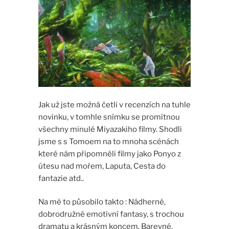
Jak už jste možná četli v recenzích na tuhle
novinku, v tomhle snímku se promítnou
všechny minulé Miyazakiho filmy. Shodli
jsme s s Tomoem na to mnoha scénách
které nám připomněli filmy jako Ponyo z
útesu nad mořem, Laputa, Cesta do
fantazie atd..
Na mě to působilo takto : Nádherné,
dobrodružné emotivní fantasy, s trochou
dramatu a krásným koncem. Barevné,