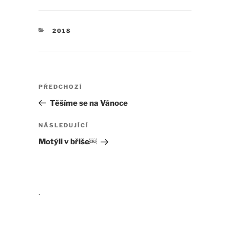
RUBRIKY
2018
Navigace
Předchozí
PŘEDCHOZÍ
pro
příspěvek
Těšíme se na Vánoce
příspěvek
Následující
NÁSLEDUJÍCÍ
příspěvek
Motýli v břiše￼
.