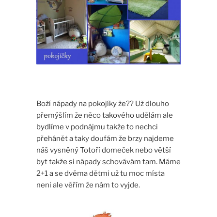
Boží nápady na pokojíky že?? Už dlouho
přemýšlím že něco takového udělám ale
bydlíme v podnájmu takže to nechci
přehánět a taky doufám že brzy najdeme
náš vysněný Totoří domeček nebo větší
byt takže si nápady schovávám tam. Máme
2+1 a se dvěma dětmi už tu moc místa
neni ale věřím že nám to vyjde.