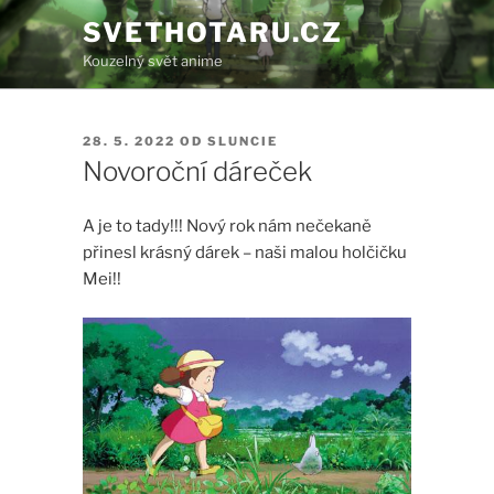
Přejít
SVETHOTARU.CZ
k
Kouzelný svět anime
obsahu
webu
PUBLIKOVÁNO
28. 5. 2022
OD
SLUNCIE
Novoroční dáreček
A je to tady!!! Nový rok nám nečekaně
přinesl krásný dárek – naši malou holčičku
Mei!!