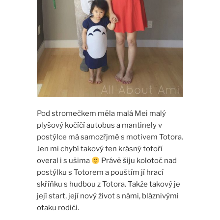
Pod stromečkem měla malá Mei malý
plyšový kočíčí autobus a mantinely v
postýlce má samozřjmě s motivem Totora.
Jen mi chybí takový ten krásný totoří
overal i s ušima
Právě šiju kolotoč nad
postýlku s Totorem a pouštím jí hrací
skříňku s hudbou z Totora. Takže takový je
její start, její nový život s námi, bláznivými
otaku rodiči.