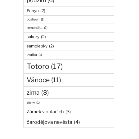
podzim
(6)
Ponyo
(2)
pusheen
(1)
romantika
(1)
sakury
(2)
samolepky
(2)
svatba
(1)
Totoro
(17)
Vánoce
(11)
zima
(8)
zimw
(1)
Zámek v oblacích
(3)
čarodějova nevěsta
(4)