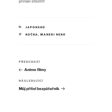
přináší štěstí!!!
RUBRIKY
JAPONSKO
ŠTÍTKY
KOČKA
,
MANEKI NEKO
Navigace
Předchozí
PŘEDCHOZÍ
pro
příspěvek
Anime filmy
příspěvek
Následující
NÁSLEDUJÍCÍ
příspěvek
Můj přítel bezpáteřník