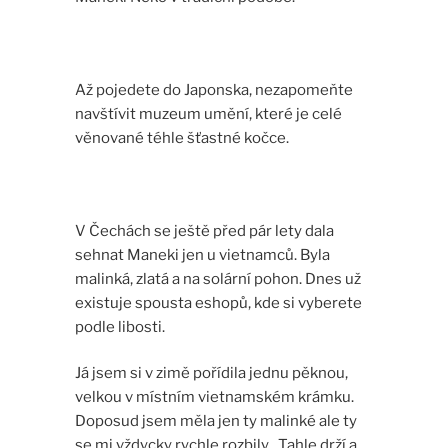
Až pojedete do Japonska, nezapomeňte
navštívit muzeum umění, které je celé
věnované téhle šťastné kočce.
V Čechách se ještě před pár lety dala
sehnat Maneki jen u vietnamců. Byla
malinká, zlatá a na solární pohon. Dnes už
existuje spousta eshopů, kde si vyberete
podle libosti.
Já jsem si v zimě pořídila jednu pěknou,
velkou v místním vietnamském krámku.
Doposud jsem měla jen ty malinké ale ty
se mi vždycky rychle rozbily . Tahle drží a