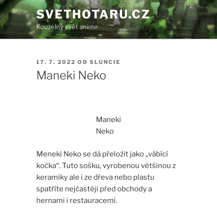
Přejít
SVETHOTARU.CZ
k
Kouzelný svět anime
obsahu
webu
PUBLIKOVÁNO
17. 7. 2022
OD
SLUNCIE
Maneki Neko
Maneki
Neko
Meneki Neko se dá přeložit jako „vábící
kočka“. Tuto sošku, vyrobenou většinou z
keramiky ale i ze dřeva nebo plastu
spatříte nejčastěji před obchody a
hernami i restauracemi.