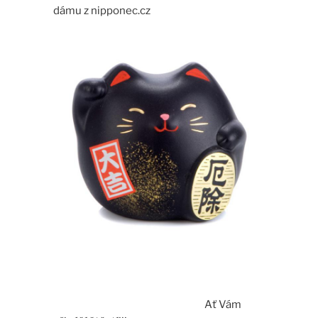
dámu z nipponec.cz
Ať Vám