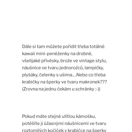
Dále si tam můžete pořídit třeba totálně
kawaii mini-peněženky na drobné,
všelijaké přívěsky, brože ve vintage stylu,
náušnice ve tvaru jednorožců, lampičky,
plyšáky, čelenky s ušima….Nebo co třeba
krabičky na šperky ve tvaru makronek???
(Zrovna na jednu čekám u schránky :-))
Pokud máte stejně ulítlou kámošku,
potěšíte ji úžasnými náušnicemi ve tvaru
roztomilých kočiček v krabičce na šperky