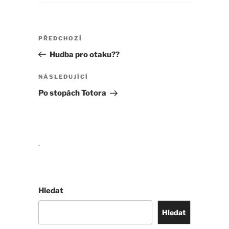
Navigace
Předchozí
PŘEDCHOZÍ
pro
příspěvek
Hudba pro otaku??
příspěvek
Následující
NÁSLEDUJÍCÍ
příspěvek
Po stopách Totora
.
Hledat
Hledat