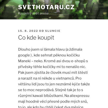
Přejít
SVETHOTARU.CZ
k
Kouzelný svět anime
obsahu
webu
PUBLIKOVÁNO
15. 8. 2022
OD
SLUNCIE
Co kde koupit
Dlouho jsem si lámala hlavu (a ždímala
google ) , kde sehnat pěknou kočičku
Maneki – neko. Kromě asi dvou e-shopů s
přívěsky téhle kočičky mi to nenašlo nic.
Pak jsem zjistila že člověk musí mít štěstí
a narazit na ní někde u vietnamců. Pro
většinu lidí jsou to jen neznámé kýče takže
se to moc neprodává. Stejně tak je to s
různými kawaii blbůstkami. Na aliexpressu
mají hoodně věcí přesně podle mých snů,
to jo, ale kdo by chtěl čekat dva měsíce