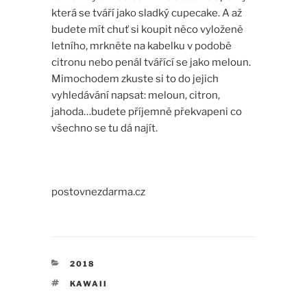
která se tváří jako sladký cupecake. A až
budete mít chuť si koupit něco vyloženě
letního, mrkněte na kabelku v podobě
citronu nebo penál tvářící se jako meloun.
Mimochodem zkuste si to do jejich
vyhledávání napsat: meloun, citron,
jahoda…budete příjemně překvapeni co
všechno se tu dá najít.
postovnezdarma.cz
RUBRIKY
2018
ŠTÍTKY
KAWAII