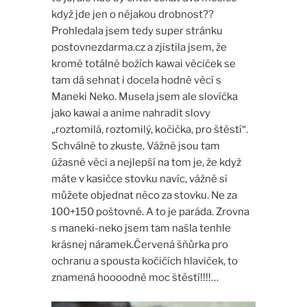
když jde jen o nějakou drobnost??
Prohledala jsem tedy super stránku
postovnezdarma.cz a zjistila jsem, že
kromě totálně božích kawai věciček se
tam dá sehnat i docela hodně věcí s
Maneki Neko. Musela jsem ale slovíčka
jako kawai a anime nahradit slovy
„roztomilá, roztomilý, kočička, pro štěstí“.
Schválně to zkuste. Vážně jsou tam
úžasné věci a nejlepší na tom je, že když
máte v kasičce stovku navíc, vážně si
můžete objednat něco za stovku. Ne za
100+150 poštovné. A to je paráda. Zrovna
s maneki-neko jsem tam našla tenhle
krásnej náramek.Červená šňůrka pro
ochranu a spousta kočičích hlaviček, to
znamená hoooodně moc štěstí!!!!…