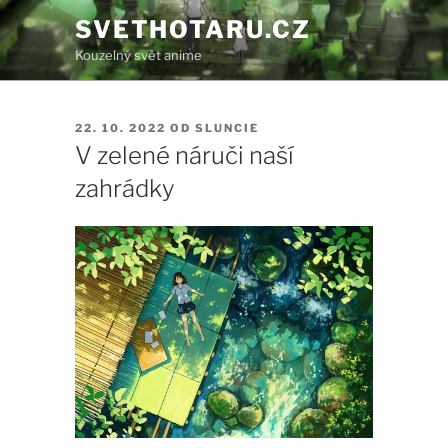
Přejít
SVETHOTARU.CZ
k
Kouzelný svět anime
obsahu
webu
PUBLIKOVÁNO
22. 10. 2022
OD
SLUNCIE
V zelené náruči naší
zahrádky