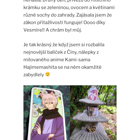
nenašla. Druhý den, přivezu do místního
krámku se zeleninou, ovocem a květinami
různé sochy do zahrady. Zajásala jsem že
zákon přitažlivosti funguje! Oooo díky
Vesmíre!! A chrám byl můj.
Je tak krásný že když jsem si rozbalila
nejnovější balíček z Číny, nálepky z
milovaného anime Kami-sama
Hajimemashita se na něm okamžitě
zabydlely