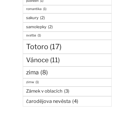
pusheen
(1)
romantika
(1)
sakury
(2)
samolepky
(2)
svatba
(1)
Totoro
(17)
Vánoce
(11)
zima
(8)
zimw
(1)
Zámek v oblacích
(3)
čarodějova nevěsta
(4)