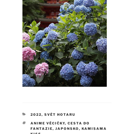
RUBRIKY
2022
,
SVĚT HOTARU
ŠTÍTKY
ANIME VĚCIČKY
,
CESTA DO
FANTAZIE
,
JAPONSKO
,
KAMISAMA
KISS