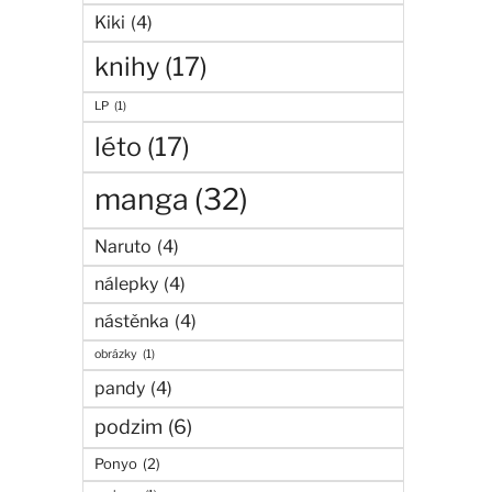
Kiki
(4)
knihy
(17)
LP
(1)
léto
(17)
manga
(32)
Naruto
(4)
nálepky
(4)
nástěnka
(4)
obrázky
(1)
pandy
(4)
podzim
(6)
Ponyo
(2)