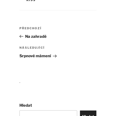
Navigace
Předchozí
PŘEDCHOZÍ
pro
příspěvek
Na zahradě
příspěvek
Následující
NÁSLEDUJÍCÍ
příspěvek
Srpnové mámení
.
Hledat