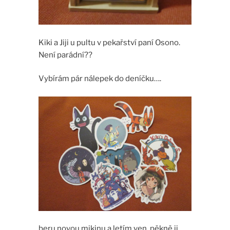
Kiki a Jiji u pultu v pekařství paní Osono.
Není parádní??
Vybírám pár nálepek do deníčku….
beru novou mikinu a letím ven, pěkně ji