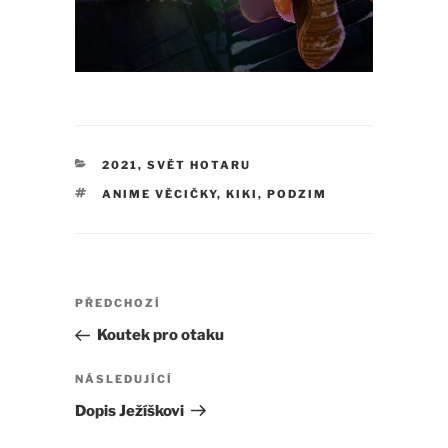
RUBRIKY
2021
,
SVĚT HOTARU
ŠTÍTKY
ANIME VĚCIČKY
,
KIKI
,
PODZIM
Navigace
Předchozí
PŘEDCHOZÍ
pro
příspěvek
Koutek pro otaku
příspěvek
Následující
NÁSLEDUJÍCÍ
příspěvek
Dopis Ježíškovi