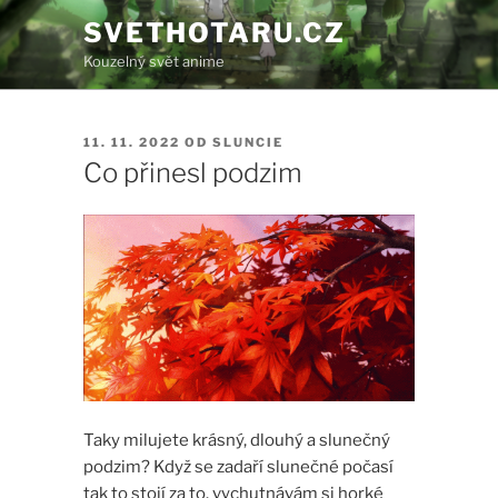
Přejít
SVETHOTARU.CZ
k
Kouzelný svět anime
obsahu
webu
PUBLIKOVÁNO
11. 11. 2022
OD
SLUNCIE
Co přinesl podzim
Taky milujete krásný, dlouhý a slunečný
podzim? Když se zadaří slunečné počasí
tak to stojí za to. vychutnávám si horké