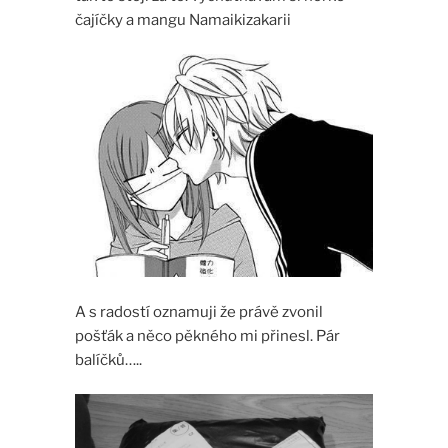
čajíčky a mangu Namaikizakarii
A s radostí oznamuji že právě zvonil
pošťák a něco pěkného mi přinesl. Pár
balíčků…..