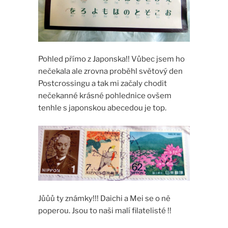
Pohled přímo z Japonska!! Vůbec jsem ho
nečekala ale zrovna proběhl světový den
Postcrossingu a tak mi začaly chodit
nečekanné krásné pohlednice ovšem
tenhle s japonskou abecedou je top.
Jůůů ty známky!!! Daichi a Mei se o ně
poperou. Jsou to naši malí filatelisté !!