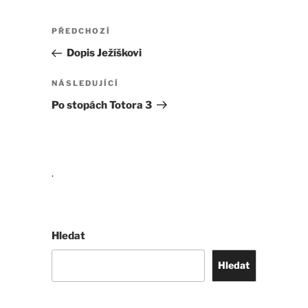
Navigace
Předchozí
PŘEDCHOZÍ
pro
příspěvek
Dopis Ježíškovi
příspěvek
Následující
NÁSLEDUJÍCÍ
příspěvek
Po stopách Totora 3
.
Hledat
Hledat