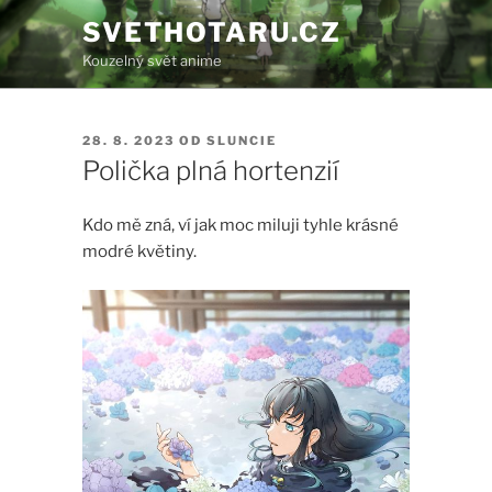
Přejít
SVETHOTARU.CZ
k
Kouzelný svět anime
obsahu
webu
PUBLIKOVÁNO
28. 8. 2023
OD
SLUNCIE
Polička plná hortenzií
Kdo mě zná, ví jak moc miluji tyhle krásné
modré květiny.