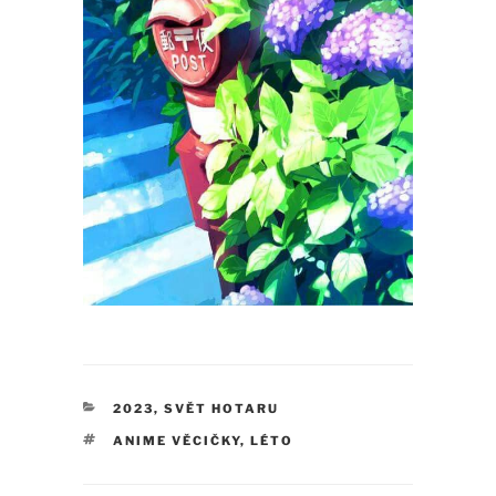
RUBRIKY
2023
,
SVĚT HOTARU
ŠTÍTKY
ANIME VĚCIČKY
,
LÉTO