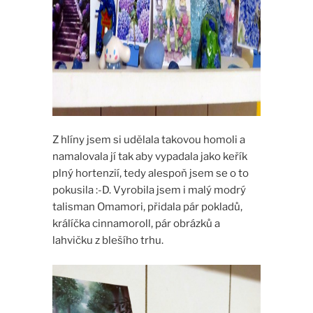
Z hlíny jsem si udělala takovou homoli a
namalovala jí tak aby vypadala jako keřík
plný hortenzií, tedy alespoň jsem se o to
pokusila :-D. Vyrobila jsem i malý modrý
talisman Omamori, přidala pár pokladů,
králíčka cinnamoroll, pár obrázků a
lahvičku z blešího trhu.