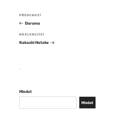
Navigace
Předchozí
PŘEDCHOZÍ
pro
příspěvek
Daruma
příspěvek
Následující
NÁSLEDUJÍCÍ
příspěvek
Kakashi Hatake
.
Hledat
Hledat