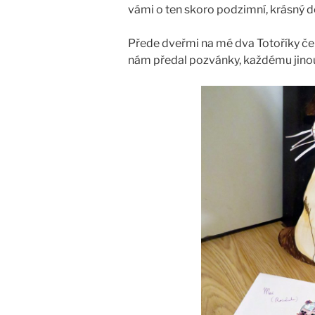
vámi o ten skoro podzimní, krásný d
Přede dveřmi na mé dva Totoříky če
nám předal pozvánky, každému jino