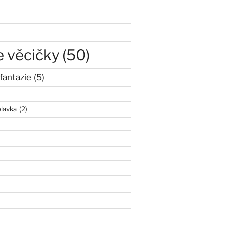
)
 věcičky
(50)
fantazie
(5)
olavka
(2)