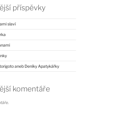
jší příspěvky
mi slaví
rka
anami
inky
itorigoto aneb Deníky Apatykářky
ější komentáře
táře.