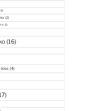
(1)
óta
(2)
i e
(1)
ko
(16)
 kiss
(4)
17)