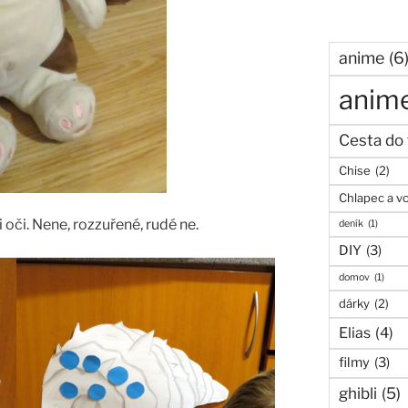
anime
(6
anime
Cesta do 
Chise
(2)
Chlapec a v
 oči. Nene, rozzuřené, rudé ne.
deník
(1)
DIY
(3)
domov
(1)
dárky
(2)
Elias
(4)
filmy
(3)
ghibli
(5)