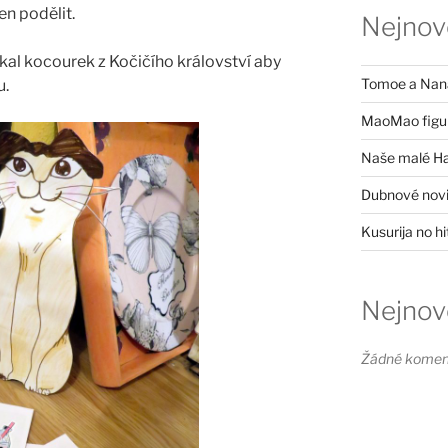
en podělit.
Nejnově
kal kocourek z Kočičího království aby
Tomoe a Nana
u.
MaoMao figu
Naše malé H
Dubnové nov
Kusurija no h
Nejnov
Žádné komen