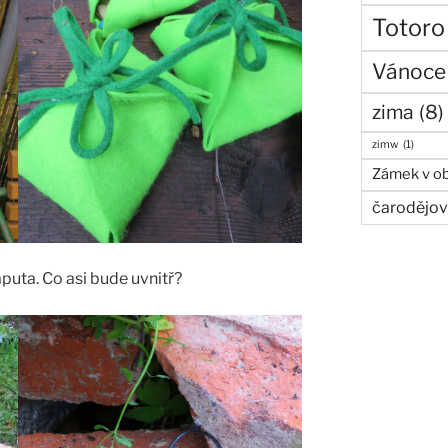
Totoro
Vánoce
zima
(8)
zimw
(1)
Zámek v ob
čarodějov
puta. Co asi bude uvnitř?