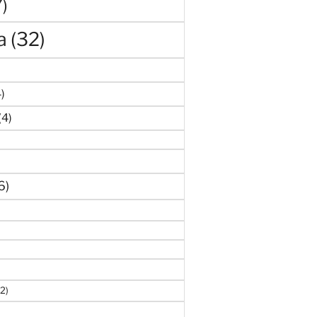
7)
a
(32)
)
4)
(4)
6)
(2)