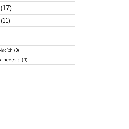
(17)
(11)
lacích
(3)
a nevěsta
(4)