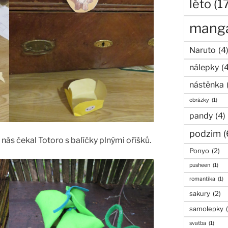
léto
(1
mang
Naruto
(4
nálepky
(
nástěnka
obrázky
(1)
pandy
(4)
podzim
(
nás čekal Totoro s balíčky plnými oříšků.
Ponyo
(2)
pusheen
(1)
romantika
(1)
sakury
(2)
samolepky
svatba
(1)