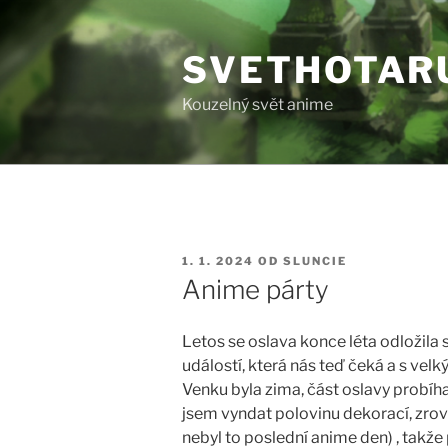
Přejít
k
SVETHOTAR
obsahu
webu
Kouzelný svět anime
PUBLIKOVÁNO
1. 1. 2024
OD
SLUNCIE
Anime párty
Letos se oslava konce léta odložila s
událostí, která nás teď čeká a s vel
Venku byla zima, část oslavy probí
jsem vyndat polovinu dekorací, zro
nebyl to poslední anime den) , takže 