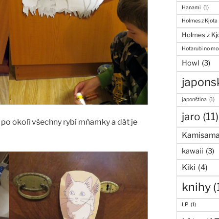
Hanami
(1)
Holmes z Kjota
Holmes z Kj
Hotarubi no mor
Howl
(3)
japons
japonština
(1)
jaro
(11)
 po okolí všechny rybí mňamky a dát je
Kamisama
kawaii
(3)
Kiki
(4)
knihy
(
LP
(1)