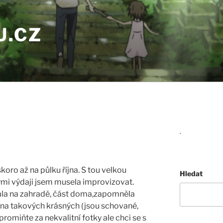
U.CZ
.
koro až na půlku října. S tou velkou
Hledat
kými výdaji jsem musela improvizovat.
hala na zahradě, část doma,zapomněla
vna takových krásných (jsou schované,
promiňte za nekvalitní fotky ale chci se s