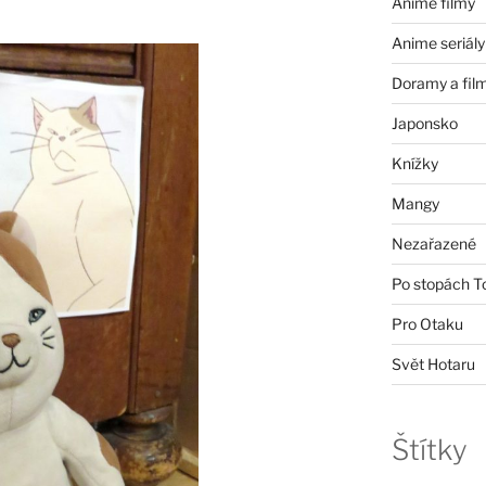
Anime filmy
Anime seriály
Doramy a fil
Japonsko
Knížky
Mangy
Nezařazené
Po stopách T
Pro Otaku
Svět Hotaru
Štítky