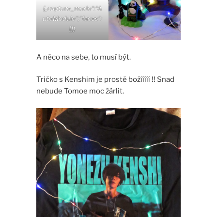
{„capture_mode“:“A
utoModule“,“faces“:
[]}
A něco na sebe, to musí být.
Tričko s Kenshim je prostě božííííí !! Snad
nebude Tomoe moc žárlit.