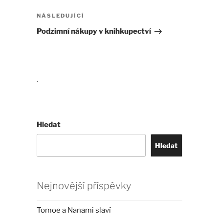
příspěvek
Následující
NÁSLEDUJÍCÍ
příspěvek
Podzimní nákupy v knihkupectví
.
Hledat
Hledat
Nejnovější příspěvky
Tomoe a Nanami slaví