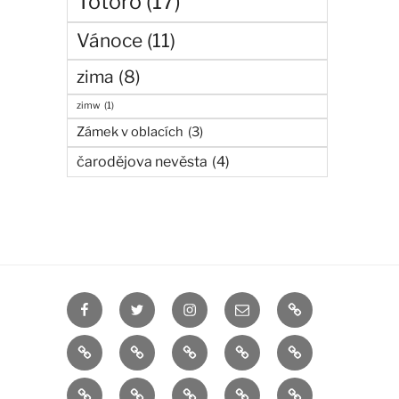
Totoro
(17)
Vánoce
(11)
zima
(8)
zimw
(1)
Zámek v oblacích
(3)
čarodějova nevěsta
(4)
Facebook
Twitter
Instagram
manga
anime
Cesta
Zámek
čarodějova
Elias
do
v
nevěsta
Chise
japonsko
nálepky
Totoro
anime
fantazie
oblacích