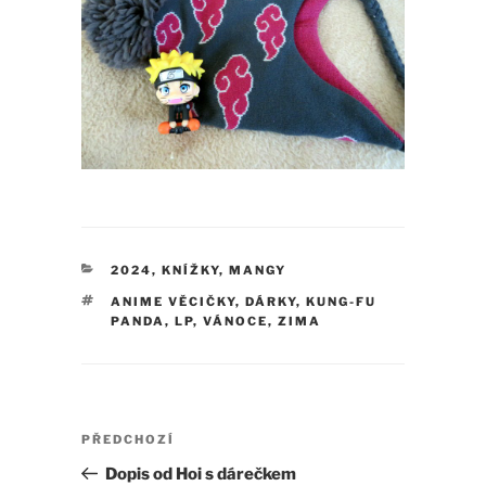
RUBRIKY
2024
,
KNÍŽKY
,
MANGY
ŠTÍTKY
ANIME VĚCIČKY
,
DÁRKY
,
KUNG-FU
PANDA
,
LP
,
VÁNOCE
,
ZIMA
Navigace
Předchozí
PŘEDCHOZÍ
pro
příspěvek
Dopis od Hoi s dárečkem