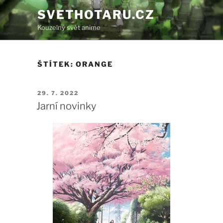
Přejít
SVETHOTARU.CZ
k
Kouzelný svět anime
obsahu
webu
ŠTÍTEK:
ORANGE
PUBLIKOVÁNO
29. 7. 2022
Jarní novinky