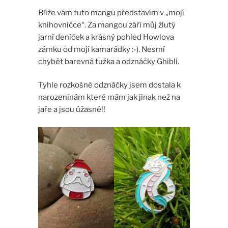
Blíže vám tuto mangu představím v „mojí
knihovničce“. Za mangou září můj žlutý
jarní deníček a krásný pohled Howlova
zámku od mojí kamarádky :-). Nesmí
chybět barevná tužka a odznáčky Ghibli.
Tyhle rozkošné odznáčky jsem dostala k
narozeninám které mám jak jinak než na
jaře a jsou úžasné!!