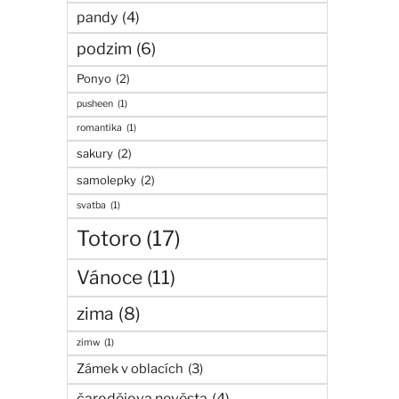
pandy
(4)
podzim
(6)
Ponyo
(2)
pusheen
(1)
romantika
(1)
sakury
(2)
samolepky
(2)
svatba
(1)
Totoro
(17)
Vánoce
(11)
zima
(8)
zimw
(1)
Zámek v oblacích
(3)
čarodějova nevěsta
(4)