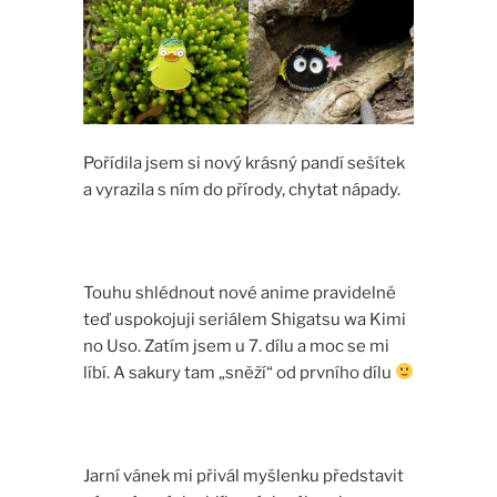
Pořídila jsem si nový krásný pandí sešítek
a vyrazila s ním do přírody, chytat nápady.
Touhu shlédnout nové anime pravidelně
teď uspokojuji seriálem Shigatsu wa Kimi
no Uso. Zatím jsem u 7. dílu a moc se mi
líbí. A sakury tam „sněží“ od prvního dílu
Jarní vánek mi přivál myšlenku představit