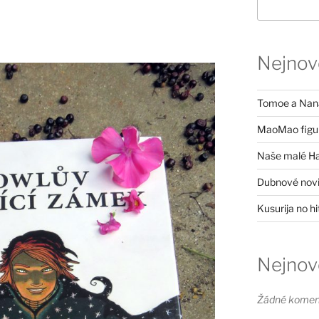
Nejnově
Tomoe a Nana
MaoMao figu
Naše malé H
Dubnové nov
Kusurija no h
Nejnov
Žádné komen