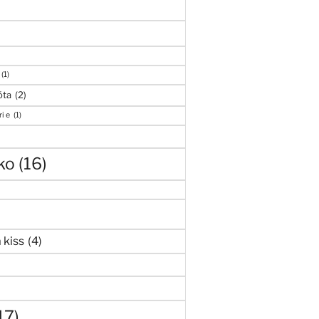
(1)
óta
(2)
i e
(1)
ko
(16)
 kiss
(4)
17)