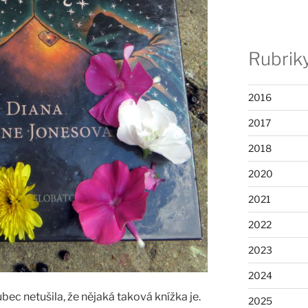
Rubrik
2016
2017
2018
2020
2021
2022
2023
2024
ec netušila, že nějaká taková knížka je.
2025