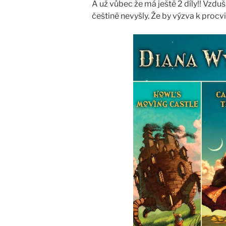
A už vůbec že má ještě 2 díly!! Vz
češtině nevyšly. Že by výzva k procv