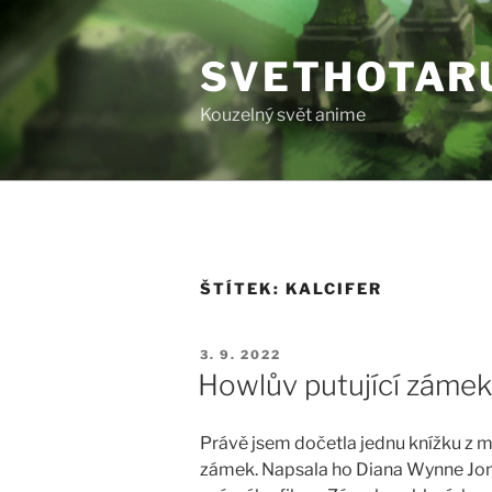
Přejít
k
SVETHOTAR
obsahu
webu
Kouzelný svět anime
ŠTÍTEK:
KALCIFER
PUBLIKOVÁNO
3. 9. 2022
Howlův putující záme
Právě jsem dočetla jednu knížku z mé
zámek. Napsala ho Diana Wynne Jone