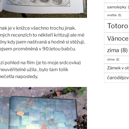
samolepky
svatba
(1)
Totoro
nak je v knížce všechno trochu jinak.
zných recenzích to někteří kritizují ale mě
Vánoce
 dny kdy jsem naštvaná a hodně si stěžuji,
nejsem proměněná v 90.letou babču.
zima
(8)
zimw
(1)
zí pohled na film (je to moje srdcovka)
Zámek v ob
neuvěřitelně užila , bylo tam tolik
nečetla naposledy.
čarodějov