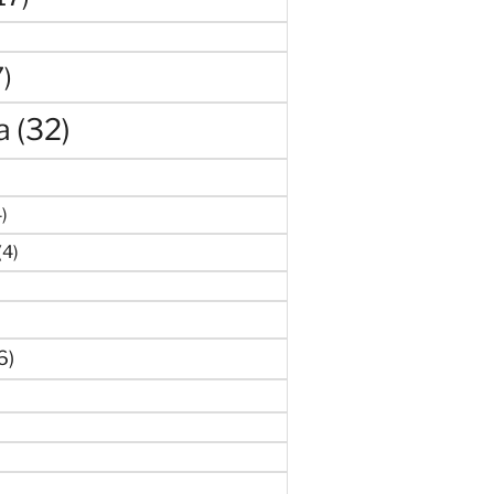
7)
a
(32)
)
4)
(4)
6)