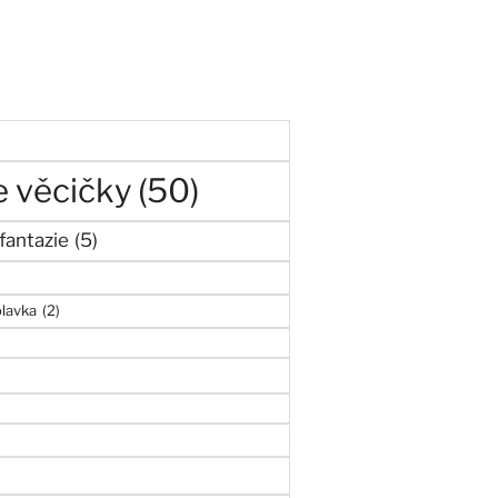
)
 věcičky
(50)
fantazie
(5)
olavka
(2)