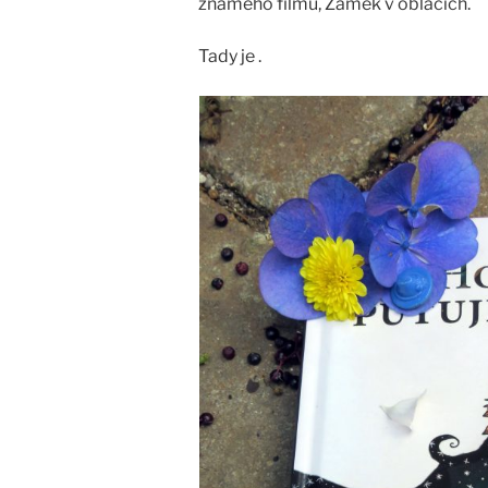
známého filmu, Zámek v oblacích.
Tady je .