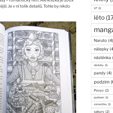
asy – romantický film. Ale knížka je 100x
ší. Je v ní tolik detailů. Tohle by nikdo
LP
(1)
léto
(1
mang
Naruto
(4
nálepky
(
nástěnka
obrázky
(1)
pandy
(4)
podzim
(
Ponyo
(2)
pusheen
(1)
romantika
(1)
sakury
(2)