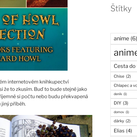
Štítky
anime
(6
anime
Cesta do 
Chise
(2)
ném internetovém knihkupectví
Chlapec a v
i že to zkusím. Buď to bude stejné jako
deník
(1)
 příjemně si počtu nebo budu překvapená
DIY
(3)
 jiný příběh.
domov
(1)
dárky
(2)
Elias
(4)