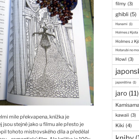
filmy
(3)
ghibli
(5)
Hanami
(1)
Holmes z Kjota
Holmes z Kj
Hotarubi no mor
Howl
(3)
japons
japonština
(1)
jaro
(11)
Kamisama
kawaii
(3)
lmi mile překvapena, knížka je
j jsou stejné jako u filmu ale přesto je
Kiki
(4)
hopil tohoto mistrovského díla a předělal
knihy
(