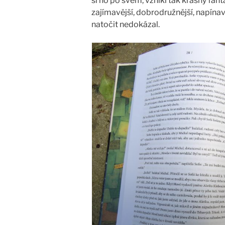
si ho po svém, vznikl tak krásný fant
zajímavější, dobrodružnější, napínavěj
natočit nedokázal.