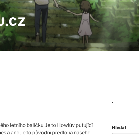
U.CZ
.
k
ho letního balíčku. Je to Howlův putující
Hledat
s a ano, je to původní předloha našeho