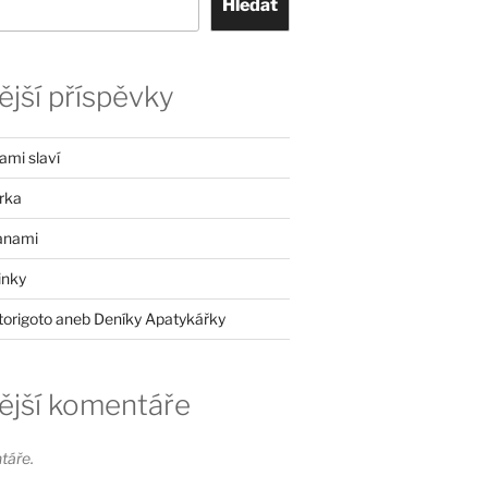
Hledat
jší příspěvky
mi slaví
rka
anami
inky
itorigoto aneb Deníky Apatykářky
ější komentáře
táře.