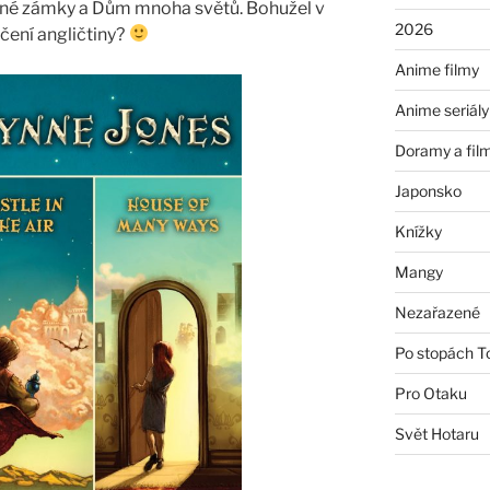
dušné zámky a Dům mnoha světů. Bohužel v
2026
ičení angličtiny?
Anime filmy
Anime seriály
Doramy a fil
Japonsko
Knížky
Mangy
Nezařazené
Po stopách T
Pro Otaku
Svět Hotaru