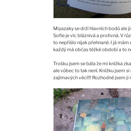
Miyazaky se drží hlavních bodů ale ji
Sofie je víc bláznivá a protivná. V rů
to nepřišlo nijak přehnané. I já mám
každý má občas těžké období a to 
Trošku jsem se bála že mi knížka zka
ale vůbec to tak není. Knížku jsem si 
zajímavých věcí!!! Rozhodně jsem ji 