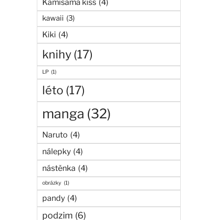
Kamisama kiss
(4)
kawaii
(3)
Kiki
(4)
knihy
(17)
LP
(1)
léto
(17)
manga
(32)
Naruto
(4)
nálepky
(4)
nástěnka
(4)
obrázky
(1)
pandy
(4)
podzim
(6)