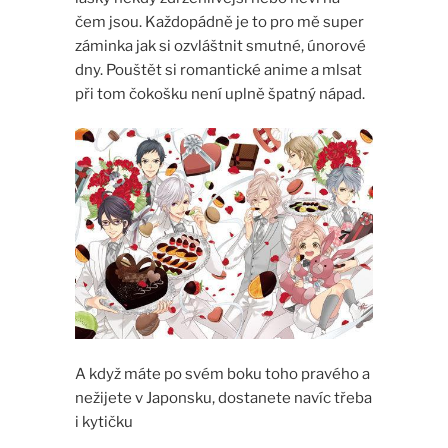
čem jsou. Každopádně je to pro mě super
záminka jak si ozvláštnit smutné, únorové
dny. Pouštět si romantické anime a mlsat
při tom čokošku není uplně špatný nápad.
A když máte po svém boku toho pravého a
nežijete v Japonsku, dostanete navíc třeba
i kytičku