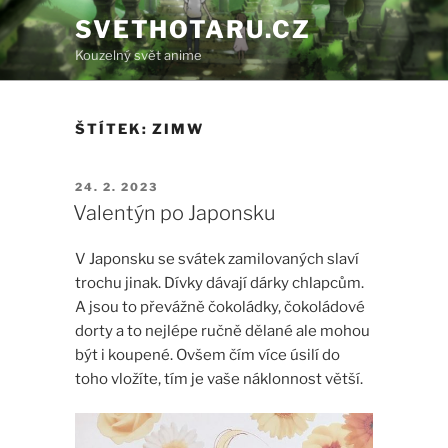
Přejít
SVETHOTARU.CZ
k
Kouzelný svět anime
obsahu
webu
ŠTÍTEK:
ZIMW
PUBLIKOVÁNO
24. 2. 2023
Valentýn po Japonsku
V Japonsku se svátek zamilovaných slaví
trochu jinak. Dívky dávají dárky chlapcům.
A jsou to převážně čokoládky, čokoládové
dorty a to nejlépe ručně dělané ale mohou
být i koupené. Ovšem čím více úsilí do
toho vložíte, tím je vaše náklonnost větší.