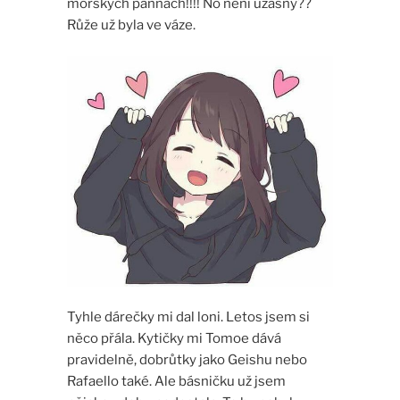
mořských pannách!!!! No není úžasný??
Růže už byla ve váze.
Tyhle dárečky mi dal loni. Letos jsem si
něco přála. Kytičky mi Tomoe dává
pravidelně, dobrůtky jako Geishu nebo
Rafaello také. Ale básničku už jsem