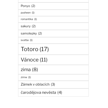
Ponyo
(2)
pusheen
(1)
romantika
(1)
sakury
(2)
samolepky
(2)
svatba
(1)
Totoro
(17)
Vánoce
(11)
zima
(8)
zimw
(1)
Zámek v oblacích
(3)
čarodějova nevěsta
(4)