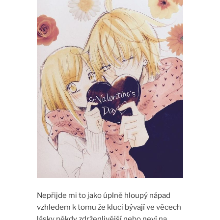
Nepřijde mi to jako úplně hloupý nápad
vzhledem k tomu že kluci bývají ve věcech
lásky někdy zdrženlivější nebo neví na