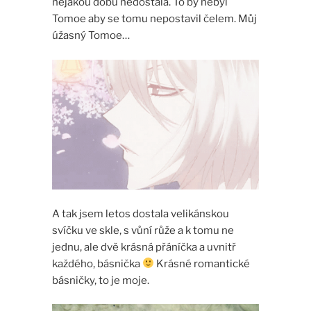
nějakou dobu nedostala. To by nebyl
Tomoe aby se tomu nepostavil čelem. Můj
úžasný Tomoe…
A tak jsem letos dostala velikánskou
svíčku ve skle, s vůní růže a k tomu ne
jednu, ale dvě krásná přáníčka a uvnitř
každého, básnička
Krásné romantické
básničky, to je moje.