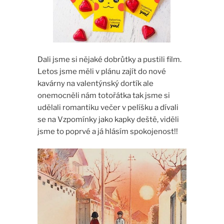
Dali jsme si nějaké dobrůtky a pustili film.
Letos jsme měli v plánu zajít do nové
kavárny na valentýnský dortík ale
onemocněli nám totořátka tak jsme si
udělali romantiku večer v pelíšku a dívali
se na Vzpomínky jako kapky deště, viděli
jsme to poprvé a já hlásím spokojenost!!