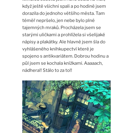
když ještě všichni spali a po hodině jsem
dorazila do jednoho většího města. Tam
téměř nepršelo, jen nebe bylo plné
tajemných mraků. Procházela jsem se
starými uličkami a prohlížela si všelijaké
nápisy a plakátky. Ale hlavně jsem šla do
vyhlášeného knihkupectví které je
spojeno s antikvariátem. Dobrou hodinu a
půl jsem se kochala knížkami. Aaaaach,
nádhera!! Stálo to za to!!