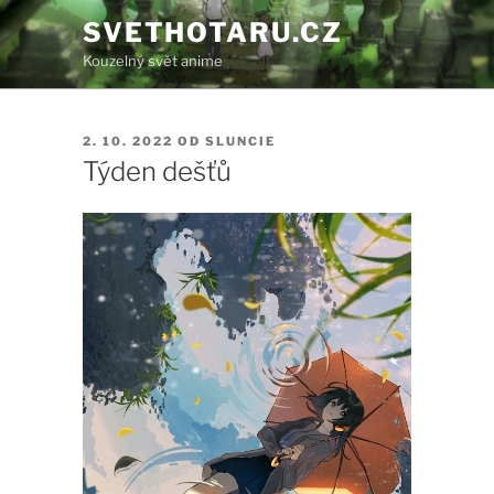
Přejít
SVETHOTARU.CZ
k
Kouzelný svět anime
obsahu
webu
PUBLIKOVÁNO
2. 10. 2022
OD
SLUNCIE
Týden dešťů