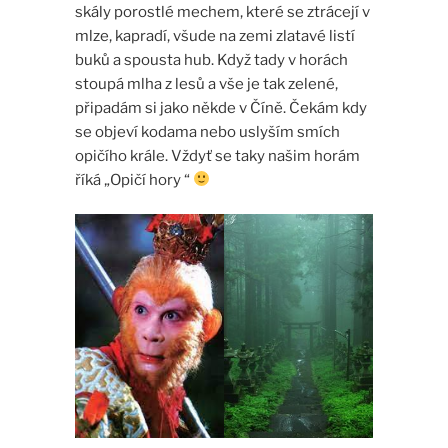
skály porostlé mechem, které se ztrácejí v
mlze, kapradí, všude na zemi zlatavé listí
buků a spousta hub. Když tady v horách
stoupá mlha z lesů a vše je tak zelené,
připadám si jako někde v Číně. Čekám kdy
se objeví kodama nebo uslyším smích
opičího krále. Vždyť se taky našim horám
říká „Opičí hory “