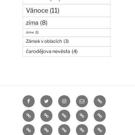
Vánoce
(11)
zima
(8)
zimw
(1)
Zámek v oblacích
(3)
čarodějova nevěsta
(4)
Facebook
Twitter
Instagram
manga
anime
Cesta
Zámek
čarodějova
Elias
do
v
nevěsta
Chise
japonsko
nálepky
Totoro
anime
fantazie
oblacích