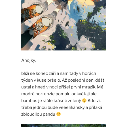
Ahojky,
blíží se konec září a nám tady v horách
týden v kuse pršelo. Až poslední den, déšť
ustal a hned v noci přišel první mrazík. Mé
modré hortenzie pomalu odkvétají ale
bambus je stále krásně zelený
Kdo ví,
třeba jednou bude veeelikánský a přiláká
zbloudilou pandu