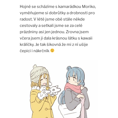
Hojně se scházíme s kamarádkou Moriko,
vyměňujeme si dobrůtky a drobnosti pro
radost. V létě jsme obě stále někde
cestovaly a setkali jsme se za celé
prázdniny asi jen jednou. Zrovna jsem
včera jsem ji dala krásnou látku s kawaii
králíčky. Je tak šikovná že mi z ní ušije
čepici i nákrčník